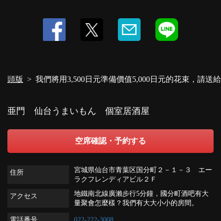
頭版
我們將用3,500日元準備價值5,000日元的花束，
亜門 仙台うまいもん 個室居酒屋
空席確認・予約する
宮城県仙台市青葉区国分町２－１－３ エー
住所
ラクフレンディアビル２Ｆ
地鐵南北線廣瀨步行5分鐘，國分町酒吧有大
アクセス
量聚會怎麼樣？我們有大大小小的房間。
電話番号
022-222-3008