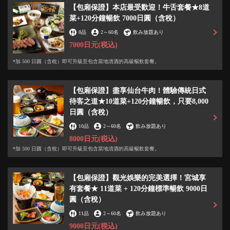
【包廂保證】本店最受歡迎！牛舌套餐★8道
菜+120分鐘暢飲 7000日圓（含稅）
8品
2
～
60名
飲み放題あり
7000日元
(税込)
*加 500 日圓（含稅）即可升級至包含當地清酒的高級暢飲套餐。
【包廂保證】盡享仙台牛肉！體驗傳統日式
待客之道★10道菜+120分鐘暢飲，只要8,000
日圓（含稅）
10品
2
～
60名
飲み放題あり
8000日元
(税込)
*加 500 日圓（含稅）即可升級至包含當地清酒的高級暢飲套餐。
【包廂保證】觀光娛樂的完美選擇！宮城享
有套餐★ 11道菜 + 120分鐘標準暢飲 9000日
圓（含稅）
11品
2
～
60名
飲み放題あり
9000日元
(税込)