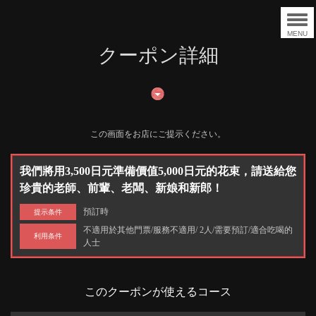
MENU
クーポン詳細
この画面をお店にご提示ください。
我們將用3,500日元準備價值5,000日元的花束，請送給您
珍貴的老師、前輩、老闆、新娘和新郎！
預訂時
提示条件
不適用於其他門票/服務不適用/ 2人/需要預訂/適合吃喝的
利用条件
人士
このクーポンが使えるコース