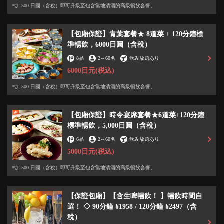
*加 500 日圓（含稅）即可升級至包含當地清酒的高級暢飲套餐。
【包廂保證】青葉套餐★ 8道菜 + 120分鐘標
準暢飲，6000日圓（含稅）
8品
2
～
60名
飲み放題あり
6000日元
(税込)
*加 500 日圓（含稅）即可升級至包含當地清酒的高級暢飲套餐。
この店舗情報をシェアする
【包廂保證】時令宴席套餐★6道菜+120分鐘
標準暢飲，5,000日圓（含稅）
我們將用3,500日元準備價值5,000日元的花束，請送給您珍貴
6品
2
～
60名
飲み放題あり
的老師、前輩、老闆、新娘和新郎！ | 亜門 仙台うまいも
5000日元
(税込)
ん 個室居酒屋
宮城県仙台市青葉区国分町２－１－３ エーラクフレンディアビル２
*加 500 日圓（含稅）即可升級至包含當地清酒的高級暢飲套餐。
Ｆ
https://sendai-ammon.owst.jp/coupons/160742556
【保證包廂】【含生啤暢飲！ 】暢飲時間自
選！ ◇ 90分鐘 ¥1958 / 120分鐘 ¥2497（含
お店情報をコピー
稅）