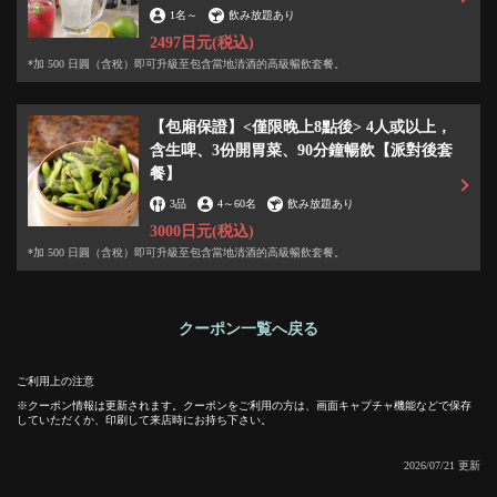
1名
～
飲み放題あり
2497日元
(税込)
*加 500 日圓（含稅）即可升級至包含當地清酒的高級暢飲套餐。
閉じる
【包廂保證】<僅限晚上8點後> 4人或以上，
含生啤、3份開胃菜、90分鐘暢飲【派對後套
餐】
3品
4
～
60名
飲み放題あり
3000日元
(税込)
*加 500 日圓（含稅）即可升級至包含當地清酒的高級暢飲套餐。
クーポン一覧へ戻る
ご利用上の注意
クーポン情報は更新されます。クーポンをご利用の方は、画面キャプチャ機能などで保存
していただくか、印刷して来店時にお持ち下さい。
2026/07/21 更新